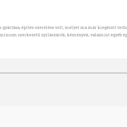
k gyártása, építés-szerelése volt, melyet ma már kiegészít tec
umínium szerkezetű nyílászárók, kémények, valamint egyéb épü