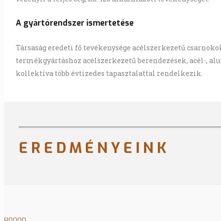
A gyártórendszer ismertetése
Társaság eredeti fő tevékenysége acélszerkezetű csarnoko
termékgyártáshoz acélszerkezetű berendezések, acél-, al
kollektíva több évtizedes tapasztalattal rendelkezik.
EREDMÉNYEINK
80000