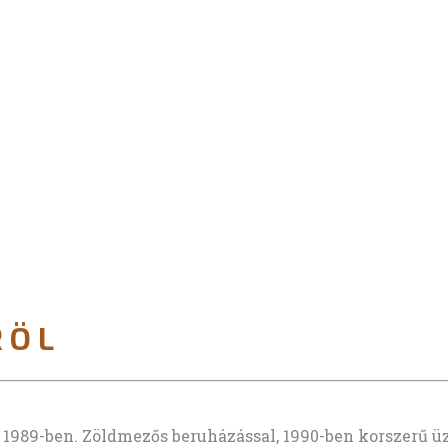
RÖL
89-ben. Zöldmezős beruházással, 1990-ben korszerű ü