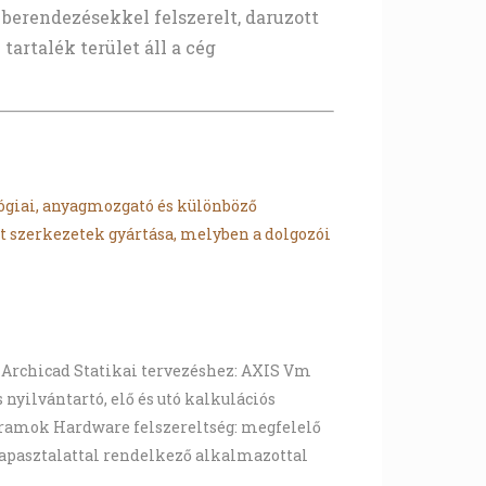
 berendezésekkel felszerelt, daruzott
artalék terület áll a cég
lógiai, anyagmozgató és különböző
 szerkezetek gyártása, melyben a dolgozói
: Archicad Statikai tervezéshez: AXIS Vm
yilvántartó, elő és utó kalkulációs
gramok Hardware felszereltség: megfelelő
tapasztalattal rendelkező alkalmazottal