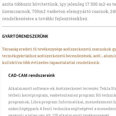
azóta többször bővítettünk, így jelenleg 17.500 m2-es t
üzemcsarnok, 700m2 vasbeton elemgyártó csarnok, 240 m2
rendelkezésére a további fejlesztésekhez.
GYÁRTÓRENDSZERÜNK
Társaság eredeti fő tevékenysége acélszerkezetű csarnokok gy
termékgyártáshoz acélszerkezetű berendezések, acél-, alumí
kollektíva több évtizedes tapasztalattal rendelkezik.
CAD-CAM rendszereink
Alkalmazott software-ek Acélszerkezet tervezés: Tekla St
térbeli keretprogram, vasbetonlemez program Hő technikai
programok, Libra program Informatikai, menedzsment hál
számítógéppark A fenti technika segítségével a menedzsme
vezényli a teljes cég, kb. 125 alkalmazott tevékenységét.