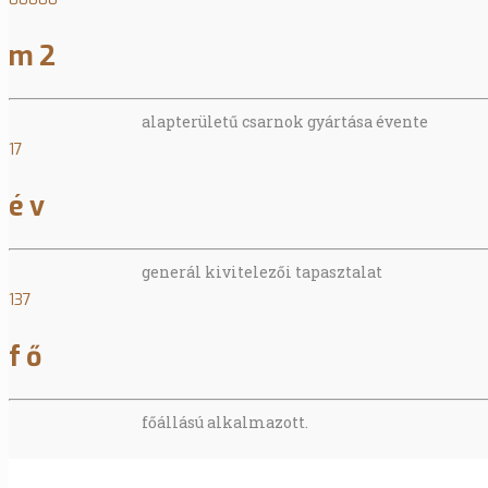
m2
alapterületű csarnok gyártása évente
17
év
generál kivitelezői tapasztalat
137
fő
főállású alkalmazott.