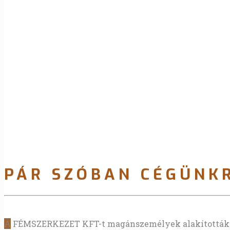
PÁR SZÓBAN CÉGÜNK
A
FÉMSZERKEZET KFT-t magánszemélyek alakították 19