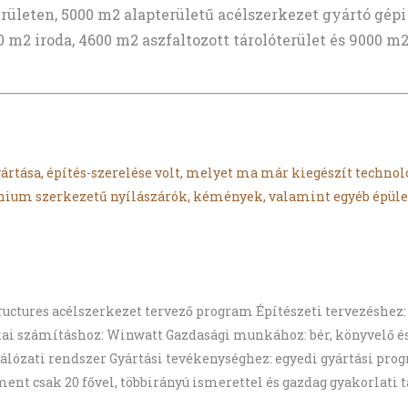
erületen, 5000 m2 alapterületű acélszerkezet gyártó gépi
 iroda, 4600 m2 aszfaltozott tárolóterület és 9000 m2 t
ártása, építés-szerelése volt, melyet ma már kiegészít techno
nium szerkezetű nyílászárók, kémények, valamint egyéb épület
ructures acélszerkezet tervező program Építészeti tervezéshez
 számításhoz: Winwatt Gazdasági munkához: bér, könyvelő és n
ózati rendszer Gyártási tevékenységhez: egyedi gyártási pro
nt csak 20 fővel, többirányú ismerettel és gazdag gyakorlati 